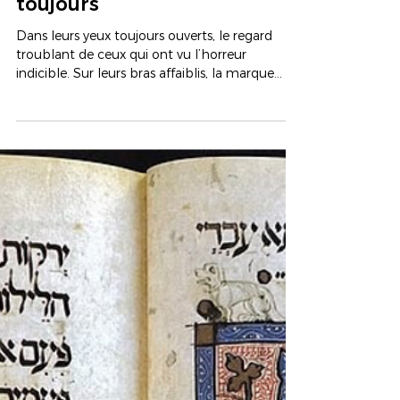
Leurs yeux ont vu,
leurs bouches ont
parlé - Regardons-les,
écoutons-les, encore et
toujours
Dans leurs yeux toujours ouverts, le regard
troublant de ceux qui ont vu l’horreur
indicible. Sur leurs bras affaiblis, la marque
indélébile de l’infamie. Dans leurs cœurs
déchirés à jamais, la brisure d’une vie
foudroyée par l’enfer. Dans leurs esprits
meurtris, les souvenirs des pleurs, des peurs et
des cris. Dans leurs bouches qui parviennent
encore à sourire, ces mots si justes, si forts, si
terribles qui témoignent sans cesse depuis
plus de quatre-vingts ans de l’innomma