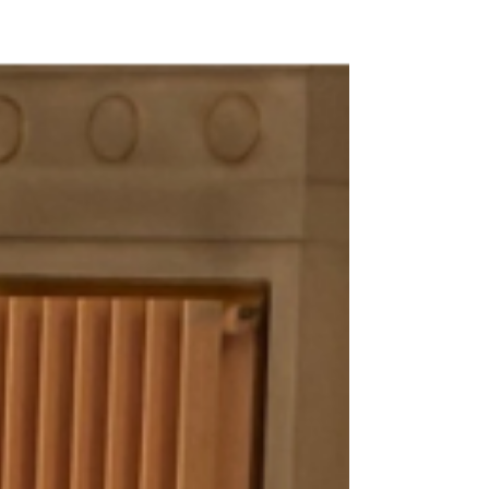
Le président du BBF Philippe Meyer était
l’invité de Pierre Gandus dans le journal du soir
de Radio Shalom le 3 juin pour évoquer les
sujets d’actualité. Il est revenu sur le boycott
d'artistes juifs, Israël banni du salon
d'armement Eurosatory et la situation de plus
en plus difficile des juifs de ... Norvège.