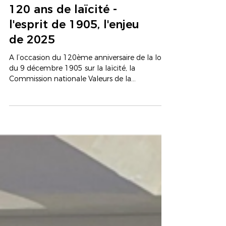
Publication du BBF :
120 ans de laïcité -
l'esprit de 1905, l'enjeu
de 2025
A l’occasion du 120ème anniversaire de la loi
du 9 décembre 1905 sur la laïcité, la
Commission nationale Valeurs de la
République du BBF a réalisé une étude
détaillée qui constitue une belle et forte
contribution au débat national qui s’ouvre sur
ce sujet si important face aux enjeux auxquels
doit faire face la République aujourd’hui.