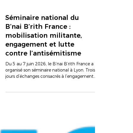
Séminaire national du
B’nai B’rith France :
mobilisation militante,
engagement et lutte
contre l’antisémitisme
Du 5 au 7 juin 2026, le B’nai B’rith France a
organisé son séminaire national à Lyon. Trois
jours d’échanges consacrés à l’engagement
militant, à la lutte contre l’antisémitisme et
aux défis de demain. À Lyon, les loges du B’nai
B’rith réunies pour trois jours de réflexion
Réunies autour du président du BBF Philippe
Meyer, des membres du Bureau national et de