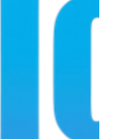
responsables de commissions nationales, une
quarantaine de loges venues de toutes les
régions étaient représentées : d