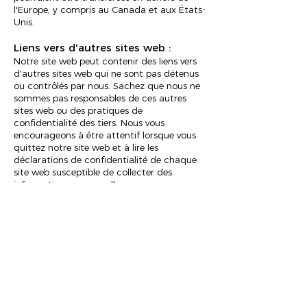
l'Europe, y compris au Canada et aux États-
Unis.
Liens vers d'autres sites web :
Notre site web peut contenir des liens vers
d'autres sites web qui ne sont pas détenus
ou contrôlés par nous. Sachez que nous ne
sommes pas responsables de ces autres
sites web ou des pratiques de
confidentialité des tiers. Nous vous
encourageons à être attentif lorsque vous
quittez notre site web et à lire les
déclarations de confidentialité de chaque
site web susceptible de collecter des
informations personnelles.
Sécurité de l'information :
Nous sécurisons les informations que vous
fournissez sur des serveurs informatiques
dans un environnement contrôlé et sécurisé,
protégé contre tout accès, utilisation ou
divulgation non autorisés. Nous conservons
des garanties administratives, techniques
et physiques raisonnables pour nous