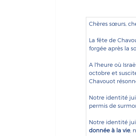
Chères sœurs, che
La fête de Chavo
forgée après la so
A l'heure où Isra
octobre et suscit
Chavouot résonne
Notre identité ju
permis de surmont
Notre identité ju
donnée à la vie
, 