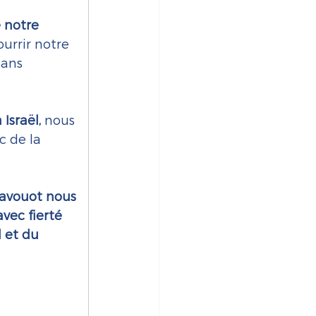
e notre 
urrir notre 
ans 
Israël, 
nous 
c de la 
havouot nous 
avec fierté 
 et du 