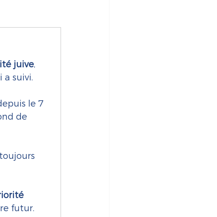
ité juive
, 
 a suivi.
depuis le 7 
ond de 
 toujours 
iorité 
e futur.