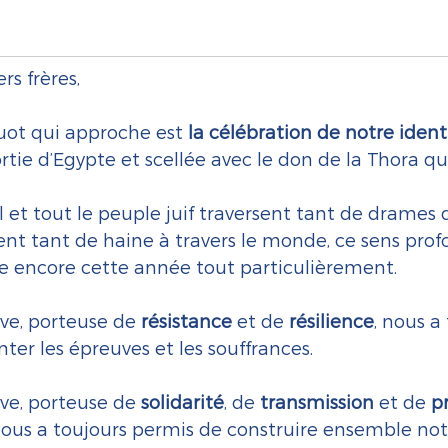
rs frères,
uot qui approche est 
la célébration de notre ident
rtie d’Egypte et scellée avec le don de la Thora qui
ël et tout le peuple juif traversent tant de drames 
ent tant de haine à travers le monde, ce sens prof
 encore cette année tout particulièrement.
ive, porteuse de 
résistance 
et de 
résilience
, nous a
er les épreuves et les souffrances.
ive, porteuse de 
solidarité
, de 
transmission 
et de 
pr
nous a toujours permis de construire ensemble notr